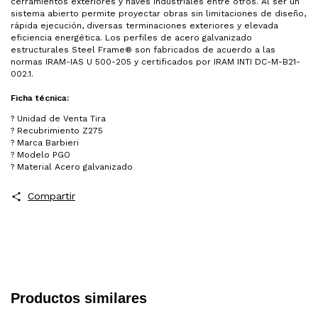
cerramientos exteriores y naves industriales entre otros. Al ser un
sistema abierto permite proyectar obras sin limitaciones de diseño,
rápida ejecución, diversas terminaciones exteriores y elevada
eficiencia energética. Los perfiles de acero galvanizado
estructurales Steel Frame® son fabricados de acuerdo a las
normas IRAM-IAS U 500-205 y certificados por IRAM INTI DC-M-B21-
002.1.
Ficha técnica:
? Unidad de Venta Tira
? Recubrimiento Z275
? Marca Barbieri
? Modelo PGO
? Material Acero galvanizado
Compartir
Productos similares