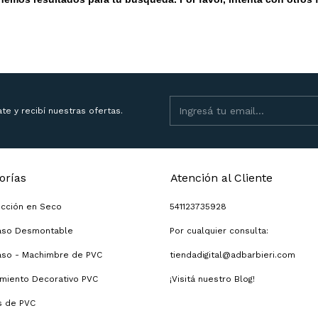
ate y recibí nuestras ofertas.
orías
Atención al Cliente
ucción en Seco
541123735928
raso Desmontable
Por cualquier consulta:
aso - Machimbre de PVC
tiendadigital@adbarbieri.com
miento Decorativo PVC
¡Visitá nuestro Blog!
s de PVC