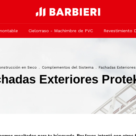
smontable
Cielorraso - Machimbre de PVC
Revestimiento 
onstrucción en Seco
.
Complementos del Sistema
.
Fachadas Exteriores
hadas Exteriores Prote
nemos resultados para tu búsqueda. Por favor, intentá con otros fi