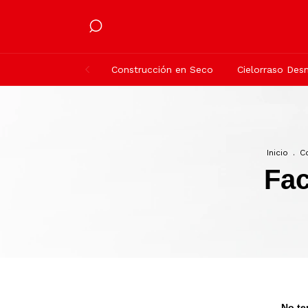
Construcción en Seco
Cielorraso De
Inicio
.
C
Fac
No te